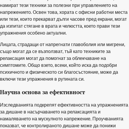
намират тези техники за полезни при управлението на
напрежението. Освен това, хората с офисни работни места
или тези, които прекарват дълги часове пред екрани, могат
да изпитат стягане в врата и челюстта, което прави тези
упражнения особено актуални.
Лицата, страдащи от напрегнати главоболия или мигрени,
също могат да се възползват, тъй като техниките за
релаксация могат да помогнат за облекчаване на
симптомите. Общо взето, всеки, който иска да подобри
психичното и физическото си благосъстояние, може да
включи тези упражнения в рутината си.
Научна основа за ефективност
Изследванията подкрепят ефективността на упражненията
за дишане в насърчаването на релаксацията и
намаляването на мускулното напрежение. Проучванията
показват, че контролираното дишане може да понижи