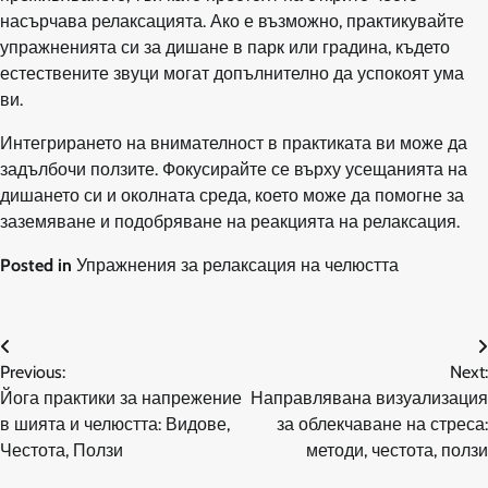
насърчава релаксацията. Ако е възможно, практикувайте
упражненията си за дишане в парк или градина, където
естествените звуци могат допълнително да успокоят ума
ви.
Интегрирането на внимателност в практиката ви може да
задълбочи ползите. Фокусирайте се върху усещанията на
дишането си и околната среда, което може да помогне за
заземяване и подобряване на реакцията на релаксация.
Posted in
Упражнения за релаксация на челюстта
Post
Previous:
Next:
navigation
Йога практики за напрежение
Направлявана визуализация
в шията и челюстта: Видове,
за облекчаване на стреса:
Честота, Ползи
методи, честота, ползи