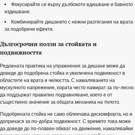
Фокусирайте се върху дълбокото вдишване и бавното
издишване.
Комбинирайте дишането с нежни разтягания на врата
за подобрени ефекти.
Дългосрочни ползи за стойката и
подвижността
Редовната практика на упражнения за дишане може да
доведе до подобрена стойка и увеличена подвижност в
областите на врата и челюстта. С намаляването на
мускулното напрежение, хората често намират за по-лесно
да поддържат правилно подравняване, което е от
съществено значение за общата механика на тялото.
Подобрената стойка не само облекчава дискомфорта, но и
допринася за по-добра подвижност. С времето това може
да доведе до по-плавен обхват на движение, намалявайки