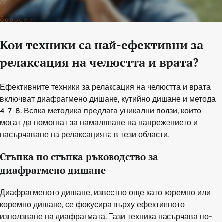
Кои техники са най-ефективни за
релаксация на челюстта и врата?
Ефективните техники за релаксация на челюстта и врата
включват диафрагмено дишане, кутийно дишане и метода
4-7-8. Всяка методика предлага уникални ползи, които
могат да помогнат за намаляване на напрежението и
насърчаване на релаксацията в тези области.
Стъпка по стъпка ръководство за
диафрагмено дишане
Диафрагменото дишане, известно още като коремно или
коремно дишане, се фокусира върху ефективното
използване на диафрагмата. Тази техника насърчава по-