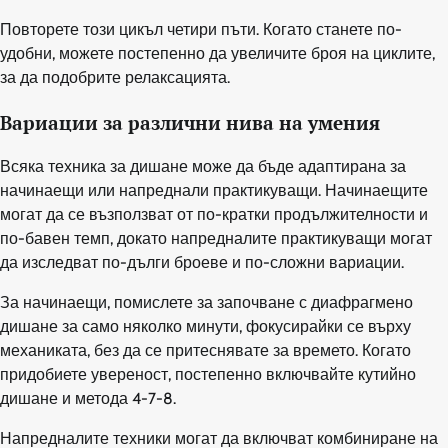
Повторете този цикъл четири пъти. Когато станете по-
удобни, можете постепенно да увеличите броя на циклите,
за да подобрите релаксацията.
Вариации за различни нива на умения
Всяка техника за дишане може да бъде адаптирана за
начинаещи или напреднали практикуващи. Начинаещите
могат да се възползват от по-кратки продължителности и
по-бавен темп, докато напредналите практикуващи могат
да изследват по-дълги броеве и по-сложни вариации.
За начинаещи, помислете за започване с диафрагмено
дишане за само няколко минути, фокусирайки се върху
механиката, без да се притеснявате за времето. Когато
придобиете увереност, постепенно включвайте кутийно
дишане и метода 4-7-8.
Напредналите техники могат да включват комбиниране на