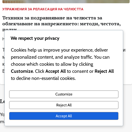
УПРАЖНЕНИЯ ЗА РЕЛАКСАЦИЯ НА ЧЕЛЮСТТА
Техники за подравняване на челюстта за
облекчаване на напрежението: методи, честота,
ползи
We respect your privacy
Нора Уитфийлд
0
04/03/2026
Cookies help us improve your experience, deliver
Техниките за подравняване на челюстта са съществени
personalized content, and analyze traffic. You can
методи за коригиране на неправилности в челюстта,
choose which cookies to allow by clicking
които могат да доведат до напрежение и дискомфорт.
Customize
. Click
Accept All
to consent or
Reject All
Възстановявайки правилната функция […]
to decline non-essential cookies.
Customize
Leave a Reply
Reject All
Your email address will not be published.
Required fields are
Accept All
marked
*