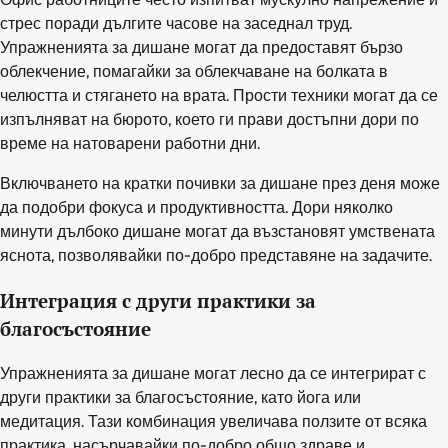
стрес поради дългите часове на заседнал труд.
Упражненията за дишане могат да предоставят бързо
облекчение, помагайки за облекчаване на болката в
челюстта и стягането на врата. Прости техники могат да се
изпълняват на бюрото, което ги прави достъпни дори по
време на натоварени работни дни.
Включването на кратки почивки за дишане през деня може
да подобри фокуса и продуктивността. Дори няколко
минути дълбоко дишане могат да възстановят умствената
яснота, позволявайки по-добро представяне на задачите.
Интеграция с други практики за
благосъстояние
Упражненията за дишане могат лесно да се интегрират с
други практики за благосъстояние, като йога или
медитация. Тази комбинация увеличава ползите от всяка
практика, насърчавайки по-добро общо здраве и