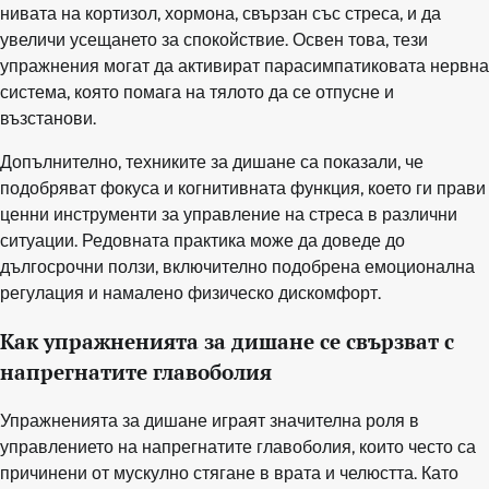
нивата на кортизол, хормона, свързан със стреса, и да
увеличи усещането за спокойствие. Освен това, тези
упражнения могат да активират парасимпатиковата нервна
система, която помага на тялото да се отпусне и
възстанови.
Допълнително, техниките за дишане са показали, че
подобряват фокуса и когнитивната функция, което ги прави
ценни инструменти за управление на стреса в различни
ситуации. Редовната практика може да доведе до
дългосрочни ползи, включително подобрена емоционална
регулация и намалено физическо дискомфорт.
Как упражненията за дишане се свързват с
напрегнатите главоболия
Упражненията за дишане играят значителна роля в
управлението на напрегнатите главоболия, които често са
причинени от мускулно стягане в врата и челюстта. Като