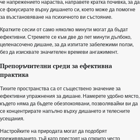
че напрежението нараства, направете кратка почивка, за да
се фокусирате върху дишането си, което може да помогне
за възстановяване на психичното ви състояние.
Кратките сесии от само няколко минути могат да бъдат
ефективни. Стремете се към две до пет минути дълбоко,
целенасочено дишане, за да изпитате забележими ползи,
без да изисквате значителен времеви ангажимент.
Препоръчителни среди за ефективна
практика
Тихите пространства са от съществено значение за
ефективни упражнения за дишане. Намерете удобно място,
където няма да бъдете обезпокоявани, позволявайки ви да
се концентрирате напълно върху дишането и телесните
усещания.
Настройките на природата могат да подобрят
преживяването, тъй като престоят на открито често