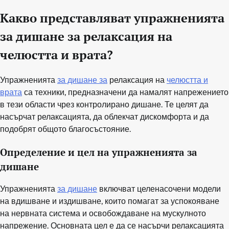
Какво представляват упражненията
за дишане за релаксация на
челюстта и врата?
Упражненията
за дишане за
релаксация на
челюстта и
врата
са техники, предназначени да намалят напрежението
в тези области чрез контролирано дишане. Те целят да
насърчат релаксацията, да облекчат дискомфорта и да
подобрят общото благосъстояние.
Определение и цел на упражненията за
дишане
Упражненията
за дишане
включват целенасочени модели
на вдишване и издишване, които помагат за успокояване
на нервната система и освобождаване на мускулното
напрежение. Основната цел е да се насърчи релаксацията