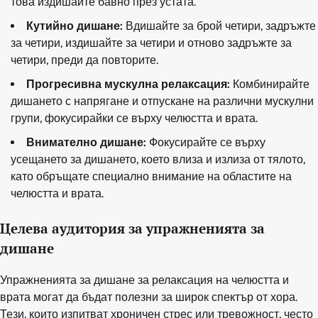
това издишайте бавно през устата.
Кутийно дишане:
Вдишайте за брой четири, задръжте
за четири, издишайте за четири и отново задръжте за
четири, преди да повторите.
Прогресивна мускулна релаксация:
Комбинирайте
дишането с напрягане и отпускане на различни мускулни
групи, фокусирайки се върху челюстта и врата.
Внимателно дишане:
Фокусирайте се върху
усещането за дишането, което влиза и излиза от тялото,
като обръщате специално внимание на областите на
челюстта и врата.
Целева аудитория за упражненията за
дишане
Упражненията за дишане за релаксация на челюстта и
врата могат да бъдат полезни за широк спектър от хора.
Тези, които изпитват хроничен стрес или тревожност, често