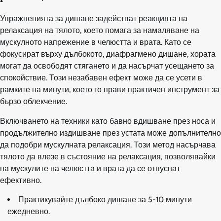
Упражненията за дишане задействат реакцията на
релаксация на тялото, което помага за намаляване на
мускулното напрежение в челюстта и врата. Като се
фокусират върху дълбокото, диафрагмено дишане, хората
могат да освободят стягането и да насърчат усещането за
спокойствие. Този незабавен ефект може да се усети в
рамките на минути, което го прави практичен инструмент за
бързо облекчение.
Включването на техники като бавно вдишване през носа и
продължително издишване през устата може допълнително
да подобри мускулната релаксация. Този метод насърчава
тялото да влезе в състояние на релаксация, позволявайки
на мускулите на челюстта и врата да се отпуснат
ефективно.
Практикувайте дълбоко дишане за 5-10 минути
ежедневно.