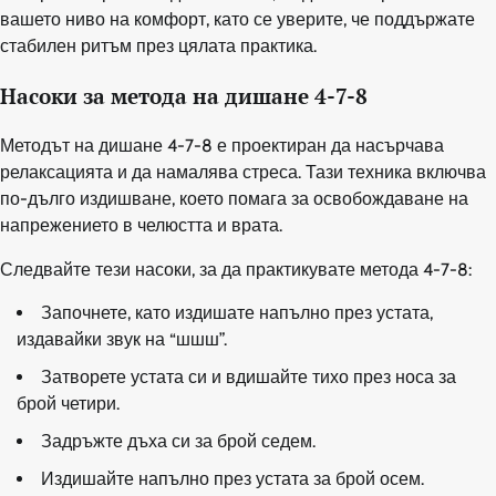
вашето ниво на комфорт, като се уверите, че поддържате
стабилен ритъм през цялата практика.
Насоки за метода на дишане 4-7-8
Методът на дишане 4-7-8 е проектиран да насърчава
релаксацията и да намалява стреса. Тази техника включва
по-дълго издишване, което помага за освобождаване на
напрежението в челюстта и врата.
Следвайте тези насоки, за да практикувате метода 4-7-8:
Започнете, като издишате напълно през устата,
издавайки звук на “шшш”.
Затворете устата си и вдишайте тихо през носа за
брой четири.
Задръжте дъха си за брой седем.
Издишайте напълно през устата за брой осем.