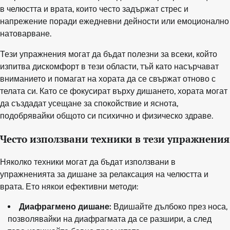
в челюстта и врата, които често задържат стрес и
напрежение поради ежедневни дейности или емоционално
натоварване.
Тези упражнения могат да бъдат полезни за всеки, който
изпитва дискомфорт в тези области, тъй като насърчават
вниманието и помагат на хората да се свържат отново с
телата си. Като се фокусират върху дишането, хората могат
да създадат усещане за спокойствие и яснота,
подобрявайки общото си психично и физическо здраве.
Често използвани техники в тези упражнения
Няколко техники могат да бъдат използвани в
упражненията за дишане за релаксация на челюстта и
врата. Ето някои ефективни методи:
Диафрагмено дишане:
Вдишайте дълбоко през носа,
позволявайки на диафрагмата да се разшири, а след