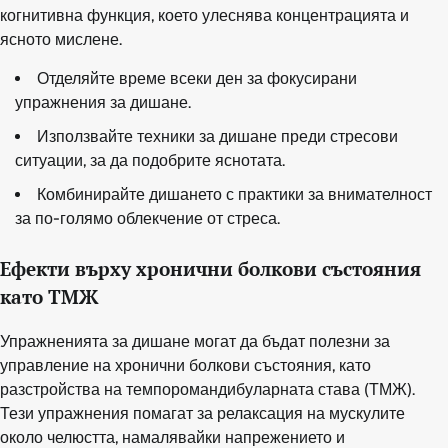
когнитивна функция, което улеснява концентрацията и
ясното мислене.
Отделяйте време всеки ден за фокусирани
упражнения за дишане.
Използвайте техники за дишане преди стресови
ситуации, за да подобрите яснотата.
Комбинирайте дишането с практики за внимателност
за по-голямо облекчение от стреса.
Ефекти върху хронични болкови състояния
като ТМЖ
Упражненията за дишане могат да бъдат полезни за
управление на хронични болкови състояния, като
разстройства на темпоромандибуларната става (ТМЖ).
Тези упражнения помагат за релаксация на мускулите
около челюстта, намалявайки напрежението и