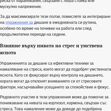
риска от наранявания, свързани с лоша стойка или
мускулно напрежение.
За да максимизирате тези ползи, помислете за интегриране
на
упражнения за
дишане в ежедневната си рутина,
особено по време на почивки на работа или след
продължителни периоди на седене.
Влияние върху нивата на стрес и умствена
яснота
Упражненията за дишане са ефективни техники за
намаляване на стреса, които могат да подобрят умствената
яснота. Като се фокусират върху контрола на дишането,
хората могат да отклонят вниманието си от стресовите
фактори, насърчавайки усещането за спокойствие и фокус.
Редовното участие в тези упражнения може да помогне за
понижаване на нивата на кортизол, хормона, свързан със
стреса. Това намаление може да доведе до подобрена