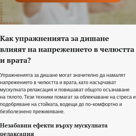
Как упражненията за дишане
влияят на напрежението в челюстта
и врата?
Упражненията за дишане могат значително да намалят
напрежението в челюстта и врата, като насърчават
мускулната релаксация и повишават общото осъзнаване
на тялото. Тези техники помагат за облекчаване на стреса и
подобряване на стойката, водещи до по-комфортно и
безболезнено преживяване.
Незабавни ефекти върху мускулната
релаксация