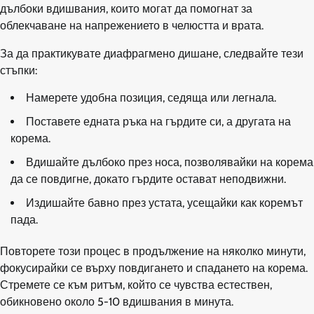
дълбоки вдишвания, които могат да помогнат за
облекчаване на напрежението в челюстта и врата.
За да практикувате диафрагмено дишане, следвайте тези
стъпки:
Намерете удобна позиция, седяща или легнала.
Поставете едната ръка на гърдите си, а другата на
корема.
Вдишайте дълбоко през носа, позволявайки на корема
да се повдигне, докато гърдите остават неподвижни.
Издишайте бавно през устата, усещайки как коремът
пада.
Повторете този процес в продължение на няколко минути,
фокусирайки се върху повдигането и спадането на корема.
Стремете се към ритъм, който се чувства естествен,
обикновено около 5-10 вдишвания в минута.