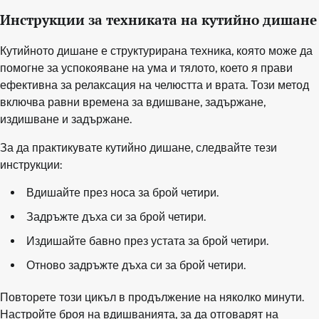
Инструкции за техниката на кутийно дишане
Кутийното дишане е структурирана техника, която може да
помогне за успокояване на ума и тялото, което я прави
ефективна за релаксация на челюстта и врата. Този метод
включва равни времена за вдишване, задържане,
издишване и задържане.
За да практикувате кутийно дишане, следвайте тези
инструкции:
Вдишайте през носа за брой четири.
Задръжте дъха си за брой четири.
Издишайте бавно през устата за брой четири.
Отново задръжте дъха си за брой четири.
Повторете този цикъл в продължение на няколко минути.
Настройте броя на вдишванията, за да отговарят на