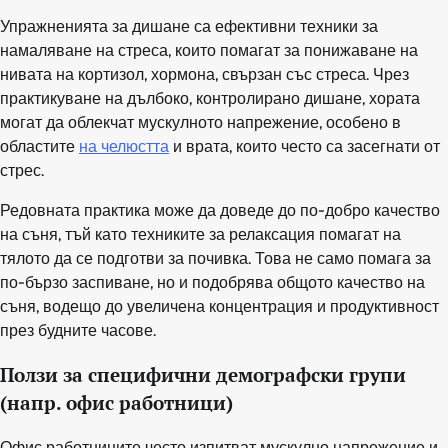
Упражненията за дишане са ефективни техники за
намаляване на стреса, които помагат за понижаване на
нивата на кортизол, хормона, свързан със стреса. Чрез
практикуване на дълбоко, контролирано дишане, хората
могат да облекчат мускулното напрежение, особено в
областите
на челюстта
и врата, които често са засегнати от
стрес.
Редовната практика може да доведе до по-добро качество
на съня, тъй като техниките за релаксация помагат на
тялото да се подготви за почивка. Това не само помага за
по-бързо заспиване, но и подобрява общото качество на
съня, водещо до увеличена концентрация и продуктивност
през будните часове.
Ползи за специфични демографски групи
(напр. офис работници)
Офис работниците често изпитват мускулно напрежение и