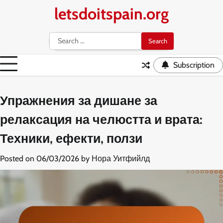
Skip
letsdoitspain.org
to
content
Search
for:
Subscription
Упражнения за дишане за
релаксация на челюстта и врата:
Техники, ефекти, ползи
Posted on
06/03/2026
by
Нора Уитфийлд