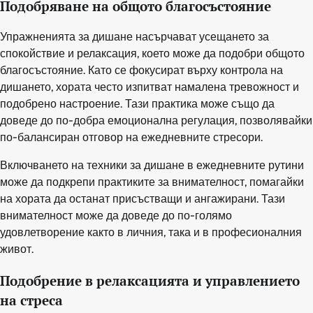
Подобряване на общото благосъстояние
Упражненията за дишане насърчават усещането за
спокойствие и релаксация, което може да подобри общото
благосъстояние. Като се фокусират върху контрола на
дишането, хората често изпитват намалена тревожност и
подобрено настроение. Тази практика може също да
доведе до по-добра емоционална регулация, позволявайки
по-балансиран отговор на ежедневните стресори.
Включването на техники за дишане в ежедневните рутини
може да подкрепи практиките за внимателност, помагайки
на хората да останат присъстващи и ангажирани. Тази
внимателност може да доведе до по-голямо
удовлетворение както в личния, така и в професионалния
живот.
Подобрение в релаксацията и управлението
на стреса