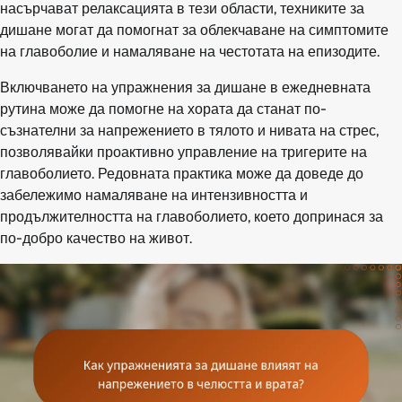
насърчават релаксацията в тези области, техниките за
дишане могат да помогнат за облекчаване на симптомите
на главоболие и намаляване на честотата на епизодите.
Включването на упражнения за дишане в ежедневната
рутина може да помогне на хората да станат по-
съзнателни за напрежението в тялото и нивата на стрес,
позволявайки проактивно управление на тригерите на
главоболието. Редовната практика може да доведе до
забележимо намаляване на интензивността и
продължителността на главоболието, което допринася за
по-добро качество на живот.